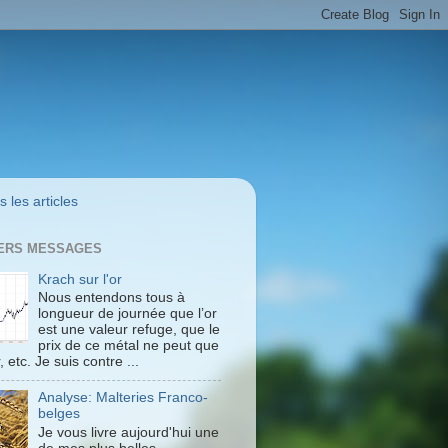
 les articles
ERS MESSAGES
Krach sur l'or
Nous entendons tous à
longueur de journée que l’or
est une valeur refuge, que le
prix de ce métal ne peut que
 etc. Je suis contre ...
Analyse: Malteries Franco-
belges
Je vous livre aujourd'hui une