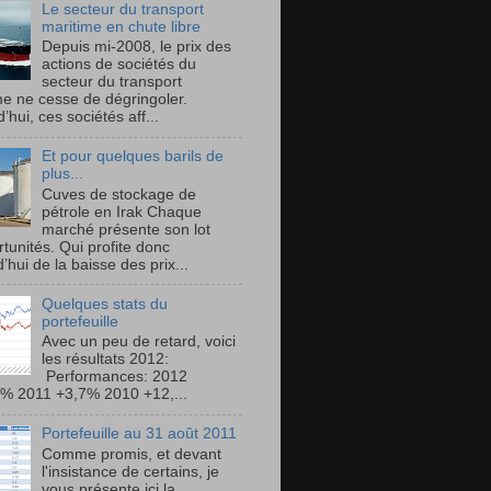
Le secteur du transport
maritime en chute libre
Depuis mi-2008, le prix des
actions de sociétés du
secteur du transport
me ne cesse de dégringoler.
’hui, ces sociétés aff...
Et pour quelques barils de
plus...
Cuves de stockage de
pétrole en Irak Chaque
marché présente son lot
tunités. Qui profite donc
’hui de la baisse des prix...
Quelques stats du
portefeuille
Avec un peu de retard, voici
les résultats 2012:
Performances: 2012
% 2011 +3,7% 2010 +12,...
Portefeuille au 31 août 2011
Comme promis, et devant
l'insistance de certains, je
vous présente ici la