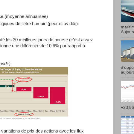
nce (moyenne annualisée)
giques de l’être humain (peur et avidité)
mariti
Aujourd
té les 30 meilleurs jours de bourse (c’est assez
i donne une différence de 10.6% par rapport à
andir)
d’oppor
aujourd
+23,56
variations de prix des actions avec les flux