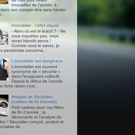
de mes plus belles
trouvailles de l'année, à
 dans son compte-titre sans hésiter
...
Immobilier : l’effet cliquet
- Alors où est le krach ? - Ne
vous inquiétez pas, vous
serez bientôt servis !
Comme vous le savez, je
ès pessimiste concerna...
L’immobilier est dangereux
L’immobilier est souvent
synonyme de « sécurité »
dans l’imaginaire collectif.
Depuis le début de l’année
us forte raison j’est...
Analyse de Securidev
(cadeau de fin d'année)
Petit cadeau pour ces fêtes
de fin d’année : la
découverte et l’analyse de
ev ! Sécuridev conçoit, produit et
cialise de...