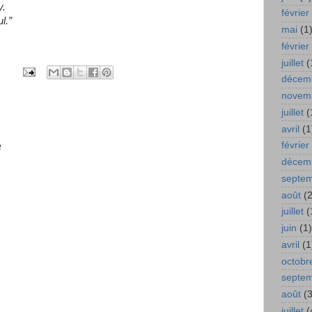
y.
février
l.”
mai
(1
février
juillet
(
décem
novem
juillet
(
avril
(1
e
février
décem
septe
août
(2
juillet
(
juin
(1)
avril
(1
octobr
septe
août
(3
juillet
(