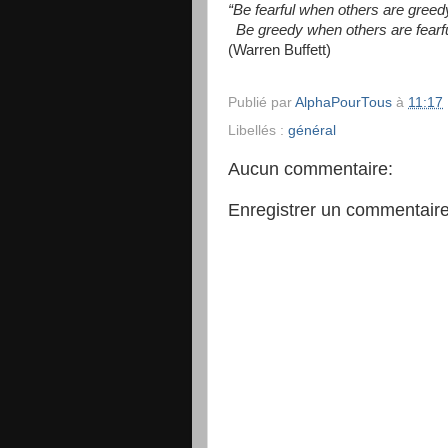
“Be fearful when others are greed
Be greedy when others are fearfu
(Warren Buffett)
Publié par
AlphaPourTous
à
11:17
Libellés :
général
Aucun commentaire:
Enregistrer un commentair