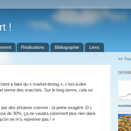
t !
sement
Réalisations
Bibliographie
Liens
>>
Tous
DERNI
hent à faire du « market-timing », c’est-à-dire
urt terme des marchés. Sur le long terme, cela se
monter,
 par des phrases comme : (à peine exagéré :D )
issé de 30%, ça ne vaudra sûrement plus rien dans
qu’on ne m’y reprenne pas ! »