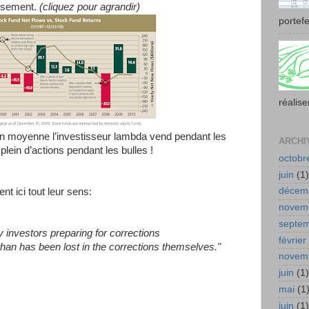
issement.
(cliquez pour agrandir)
portefe
réalise
n moyenne l’investisseur lambda vend pendant les
ARCHI
 plein d’actions pendant les bulles !
octobr
juin
(1)
décem
ent ici tout leur sens:
novem
septe
investors preparing for corrections
février
 than has been lost in the corrections themselves."
novem
juin
(1)
mai
(1
juin
(1)