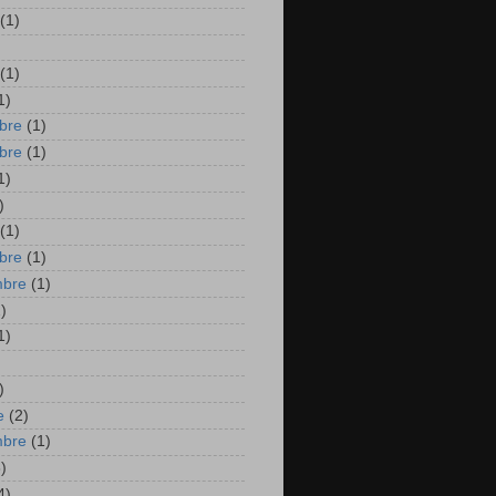
(1)
)
(1)
1)
bre
(1)
bre
(1)
1)
)
(1)
bre
(1)
mbre
(1)
)
1)
)
e
(2)
mbre
(1)
)
4)