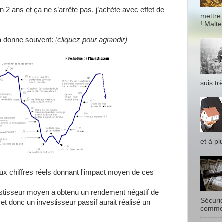
n 2 ans et ça ne s’arrête pas, j’achète avec effet de
mettre
! Malter
a donne souvent:
(cliquez pour agrandir)
suis tr
et à pl
aux chiffres réels donnant l'impact moyen de ces
estisseur moyen a obtenu un rendement négatif de
Sécurid
et donc un investisseur passif aurait réalisé un
commer